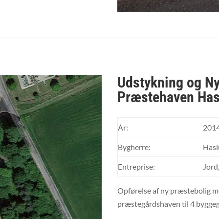
Udstykning og Ny
Præstehaven Has
År:
201
Bygherre:
Hasl
Entreprise:
Jord
Opførelse af ny præstebolig m
præstegårdshaven til 4 bygge