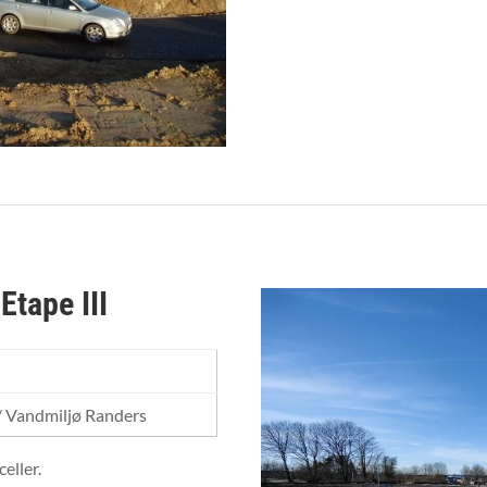
tape III
 Vandmiljø Randers
eller.