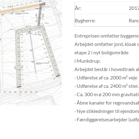
År:
201
Bygherre:
Rand
Entreprisen omfatter byggemod
Arbejdet omfatter jord, kloak
etape 2 i nyt boligområde
i Munkdrup.
Arbejdet består i hovedtræk af
· Udførelse af ca. 2000 m² veje
· Udførelse af ca. 2400 m² stier.
· Ca. 300 m ø 200 mm gravitati
· Åbne kanaler for regnvandsa
· Nye stikledninger til ejendo
· Færdiggørelsesarbejder (udfø