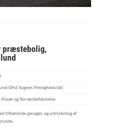
 præstebolig,
lund
4
und-Ølst Sognes Menighedsråd
, Kloak og Terrænbefæstelse
ed tilhørende garager, og udstykning af
grunde.