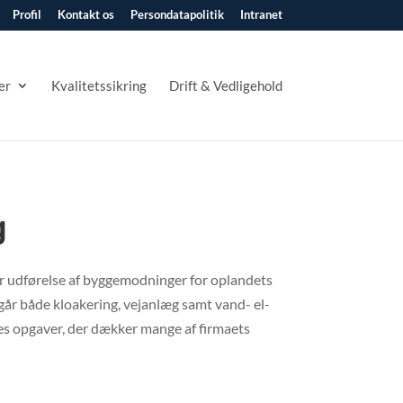
Profil
Kontakt os
Persondatapolitik
Intranet
er
Kvalitetssikring
Drift & Vedligehold
g
r udførelse af byggemodninger for oplandets
går både kloakering, vejanlæg samt vand- el-
es opgaver, der dækker mange af firmaets