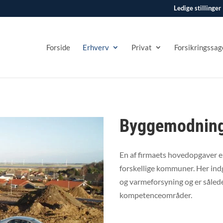
Ledige stillinger
Forside
Erhverv
Privat
Forsikringssag
Byggemodnin
En af firmaets hovedopgaver e
forskellige kommuner. Her ind
og varmeforsyning og er såled
kompetenceområder.