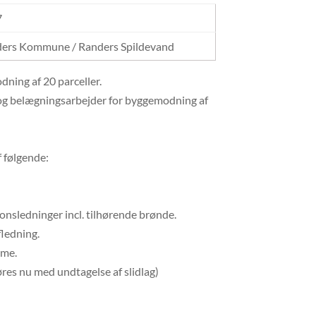
7
ers Kommune / Randers Spildevand
ning af 20 parceller.
 og belægningsarbejder for byggemodning af
 følgende:
onsledninger incl. tilhørende brønde.
fledning.
mme.
res nu med undtagelse af slidlag)