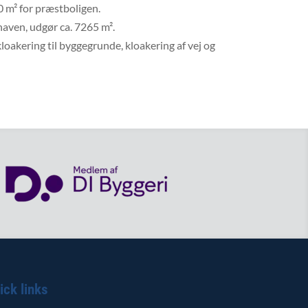
0 m² for præstboligen.
aven, udgør ca. 7265 m².
 kloakering til byggegrunde, kloakering af vej og
ick links