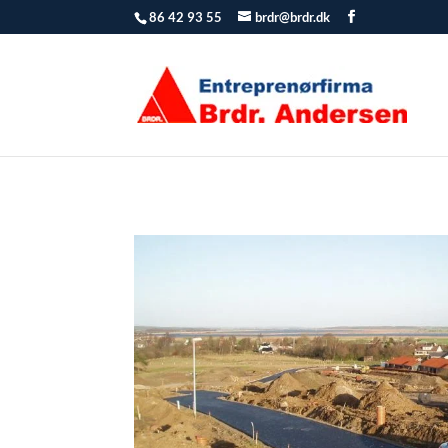
86 42 93 55
brdr@brdr.dk