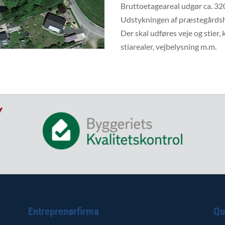
Bruttoetageareal udgør ca. 32
Udstykningen af præstegårdsh
Der skal udføres veje og stier,
stiarealer, vejbelysning m.m.
Entreprenørfirma
Qu