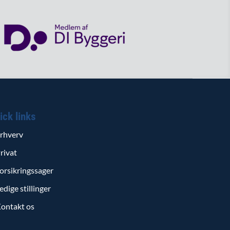
ick links
rhverv
rivat
orsikringssager
edige stillinger
ontakt os