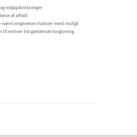
og miljøpåvirkninger
else af affald
e nære omgivelser/naboer mest muligt
til enhver tid gældende lovgivning.