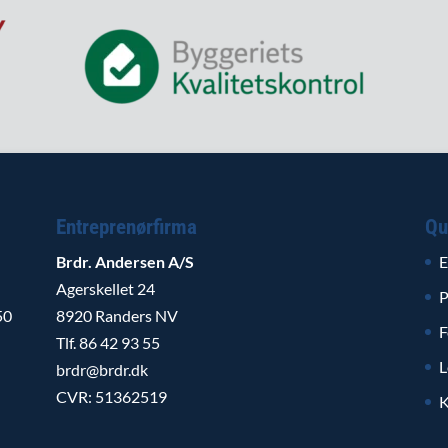
Entreprenørfirma
Qu
Brdr. Andersen A/S
E
Agerskellet 24
P
50
8920 Randers NV
F
Tlf. 86 42 93 55
L
brdr@brdr.dk
CVR: 51362519
K