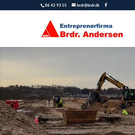
86 42 93 55
brdr@brdr.dk