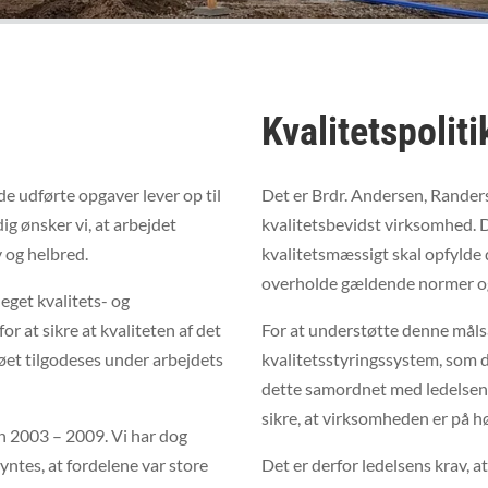
Kvalitetspoliti
de udførte opgaver lever op til
Det er Brdr. Andersen, Rander
g ønsker vi, at arbejdet
kvalitetsbevidst virksomhed. 
 og helbred.
kvalitetsmæssigt skal opfylde d
overholde gældende normer og
eget kvalitets- og
 at sikre at kvaliteten af det
For at understøtte denne måls
ljøet tilgodeses under arbejdets
kvalitetsstyringssystem, som 
dette samordnet med ledelsen
sikre, at virksomheden er på h
en 2003 – 2009. Vi har dog
 syntes, at fordelene var store
Det er derfor ledelsens krav, a