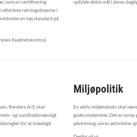
er, som en certificering
opfylde dette mål i deres dagli
l efterleve retningslinjerne i
etholde en høj standard på
renes Kvalitetskontrol.
Miljøpolitik
rsen, Randers A/S, skal
En aktiv miljøindsats skal vær
kerheds- og sundhedsmæssigt
gode omdømme. Det er vores p
oldsregler for at imødegå
påvirkning, vores aktiviteter g
Derfor vil vi: