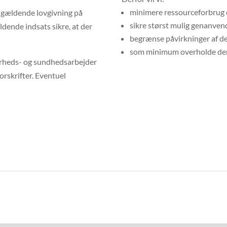
minimere ressourceforbrug 
 gældende lovgivning på
sikre størst mulig genanvend
dende indsats sikre, at der
begrænse påvirkninger af d
som minimum overholde den 
kkerheds- og sundhedsarbejder
orskrifter. Eventuel