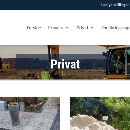
Ledige stillinger
Forside
Erhverv
Privat
Forsikringssag
Privat