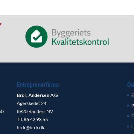
Entreprenørfirma
Qu
Brdr. Andersen A/S
E
Agerskellet 24
P
50
8920 Randers NV
F
Tlf. 86 42 93 55
L
brdr@brdr.dk