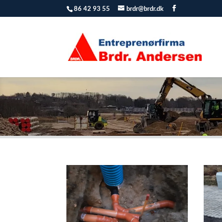
86 42 93 55
brdr@brdr.dk