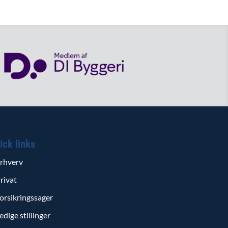
ick links
rhverv
rivat
orsikringssager
edige stillinger